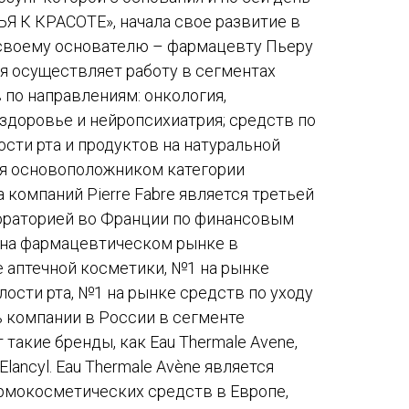
Я К КРАСОТЕ», начала свое развитие в
 своему основателю – фармацевту Пьеру
я осуществляет работу в сегментах
по направлениям: онкология,
здоровье и нейропсихиатрия; средств по
ости рта и продуктов на натуральной
ся основоположником категории
 компаний Pierre Fabre является третьей
ораторией во Франции по финансовым
 на фармацевтическом рынке в
е аптечной косметики, №1 на рынке
лости рта, №1 на рынке средств по уходу
ь компании в России в сегменте
такие бренды, как Eau Thermale Avene,
 Elancyl. Eau Thermale Avène является
рмокосметических средств в Европе,