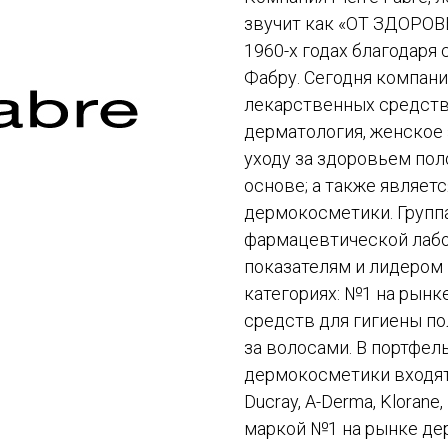
звучит как «ОТ ЗДОРОВЬ
1960-х годах благодаря
Фабру. Сегодня компани
лекарственных средств 
дерматология, женское 
уходу за здоровьем пол
основе; а также являет
дермокосметики. Группа
фармацевтической лаб
показателям и лидером
категориях: №1 на рынк
средств для гигиены по
за волосами. В портфел
дермокосметики входят 
Ducray, A-Derma, Klorane,
маркой №1 на рынке де