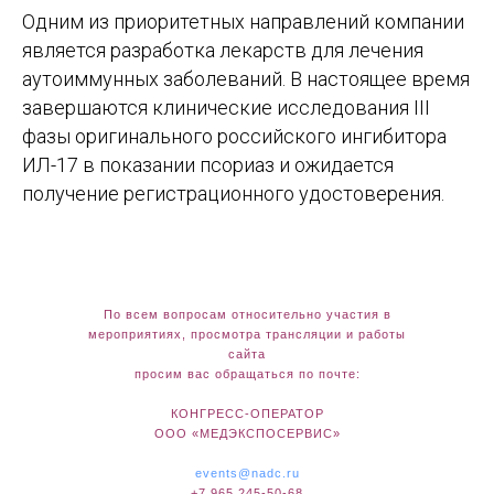
Одним из приоритетных направлений компании
является разработка лекарств для лечения
аутоиммунных заболеваний. В настоящее время
завершаются клинические исследования III
фазы оригинального российского ингибитора
ИЛ-17 в показании псориаз и ожидается
получение регистрационного удостоверения.
198515, Санкт-Петербург, п.
По всем вопросам относительно участия в
Стрельна, ул. Связи, д. 34, лит. А
мероприятиях, просмотра трансляции и работы
сайта
телефон: +7 (812) 380-49-33
просим вас обращаться по почте:
факс: +7 (812) 380-49-34
электронная почта:
КОНГРЕСС-ОПЕРАТОР
biocad@biocad.ru
ООО «МЕДЭКСПОСЕРВИС»
www.biocad.ru/
events@nadc.ru
+7 965 245-50-68