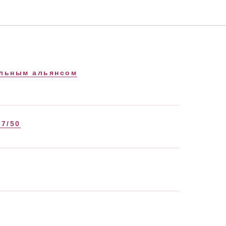
альным альянсом
7/50