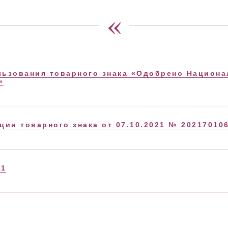
«
льзования товарного знака «Одобрено Национ
»
ции товарного знака от 07.10.2021 № 202170106
21